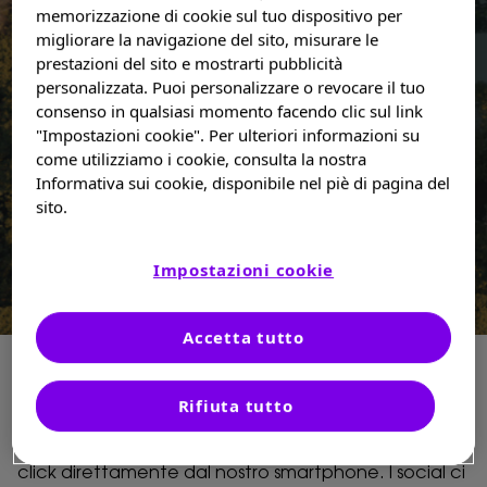
memorizzazione di cookie sul tuo dispositivo per
INFORMATI PRIMA DI PARTIRE E VIAGGIA IN TUTTA
migliorare la navigazione del sito, misurare le
SALUTE
prestazioni del sito e mostrarti pubblicità
personalizzata. Puoi personalizzare o revocare il tuo
CERCA UN CENTRO
consenso in qualsiasi momento facendo clic sul link
"Impostazioni cookie". Per ulteriori informazioni su
come utilizziamo i cookie, consulta la nostra
Sei un medico?
Informativa sui cookie, disponibile nel piè di pagina del
sito.
Impostazioni cookie
Login
Accetta tutto
Registrati
Le compagnie aeree ci permettono di viaggiare
Rifiuta tutto
verso destinazioni lontanissime in tempi sempre più
brevi. Possiamo pianificare e prenotare con pochi
Search
click direttamente dal nostro smartphone. I social ci