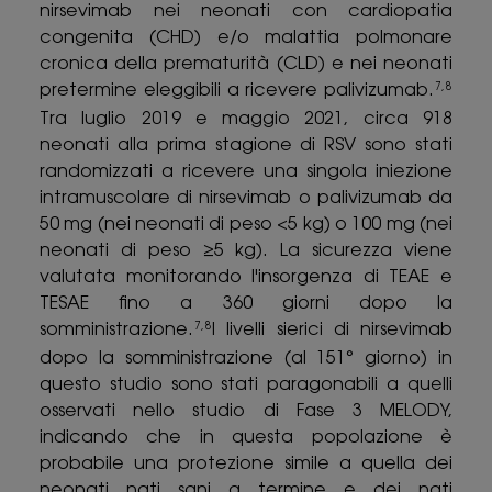
nirsevimab nei neonati con cardiopatia
congenita (CHD) e/o malattia polmonare
cronica della prematurità (CLD) e nei neonati
pretermine eleggibili a ricevere palivizumab.
7,8
Tra luglio 2019 e maggio 2021, circa 918
neonati alla prima stagione di RSV sono stati
randomizzati a ricevere una singola iniezione
intramuscolare di nirsevimab o palivizumab da
50 mg (nei neonati di peso <5 kg) o 100 mg (nei
neonati di peso ≥5 kg). La sicurezza viene
valutata monitorando l'insorgenza di TEAE e
TESAE fino a 360 giorni dopo la
somministrazione.
I livelli sierici di nirsevimab
7,8
dopo la somministrazione (al 151° giorno) in
questo studio sono stati paragonabili a quelli
osservati nello studio di Fase 3 MELODY,
indicando che in questa popolazione è
probabile una protezione simile a quella dei
neonati nati sani a termine e dei nati