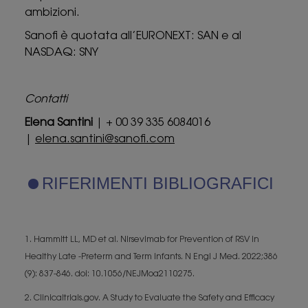
ambizioni.
Sanofi è quotata all’EURONEXT: SAN e al
NASDAQ: SNY
Contatti
Elena Santini
| + 00 39 335 6084016
|
elena.santini@sanofi.com
RIFERIMENTI BIBLIOGRAFICI
1. Hammitt LL, MD et al. Nirsevimab for Prevention of RSV in
Healthy Late -Preterm and Term Infants. N Engl J Med. 2022;386
(9): 837-846. doi: 10.1056/NEJMoa2110275.
2. Clinicaltrials.gov. A Study to Evaluate the Safety and Efficacy