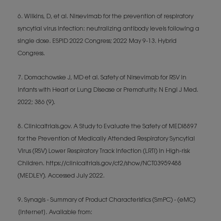
6. Wilkins, D, et al. Nirsevimab for the prevention of respiratory
syncytial virus infection: neutralizing antibody levels following a
single dose. ESPID 2022 Congress; 2022 May 9-13. Hybrid
Congress.
7. Domachowske J, MD et al. Safety of Nirsevimab for RSV in
Infants with Heart or Lung Disease or Prematurity. N Engl J Med.
2022; 386 (9).
8. Clinicaltrials.gov. A Study to Evaluate the Safety of MEDI8897
for the Prevention of Medically Attended Respiratory Syncytial
Virus (RSV) Lower Respiratory Track Infection (LRTI) in High-risk
Children. https://clinicaltrials.gov/ct2/show/NCT03959488
(MEDLEY). Accessed July 2022.
9. Synagis - Summary of Product Characteristics (SmPC) - (eMC)
[Internet]. Available from: