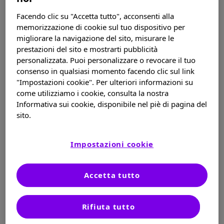
Facendo clic su "Accetta tutto", acconsenti alla
Parigi, 16 settembre 2022.
L’European
memorizzazione di cookie sul tuo dispositivo per
Medicines Agency’s Committee for Medicinal
migliorare la navigazione del sito, misurare le
Products for Human Use (CHMP) ha espresso
prestazioni del sito e mostrarti pubblicità
parere favorevole all’autorizzazione
personalizzata. Puoi personalizzare o revocare il tuo
all’immissione in commercio di nirsevimab (il suo
consenso in qualsiasi momento facendo clic sul link
nome commerciale è Beyfortus
) per la
®
"Impostazioni cookie". Per ulteriori informazioni su
come utilizziamo i cookie, consulta la nostra
prevenzione delle infezioni del tratto
Informativa sui cookie, disponibile nel piè di pagina del
respiratorio inferiore da virus respiratorio
sito.
sinciziale (RSV) nei neonati e nei bambini nella
loro prima stagione RSV. Una volta approvato,
nirsevimab potrà rappresentare la prima e
Impostazioni cookie
unica forma di immunizzazione passiva a dose
singola dedicata all’intera popolazione di
Accetta tutto
neonati, compresi quelli nati sani, a termine o
pretermine, o con specifiche condizioni di
salute. Nirsevimab è sviluppato
Rifiuta tutto
congiuntamente da Sanofi e AstraZeneca.