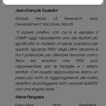
Jean-François Toussaint
Global Head of Research and
Development Vaccines, Sanofi
“Il parere positivo con cui si è espresso il
CHMP oggi rappresenta uno dei risultati più
significativi in materia di salute pubblica per
quanto riguarda l'RSV degli ultimi decenni e
ha il potenziale per alleviare l'enorme carico
fisico ed emotivo che l'RSV può
rappresentare per le famiglie e i sistemi
sanitari. Con questa approvazione, siamo un
passo più vicini al raggiungimento del nostro
obiettivo di proteggere tutti i neonati dall'RSV
con una singola dose.”
Mene Pangalos
Executive Vice President,