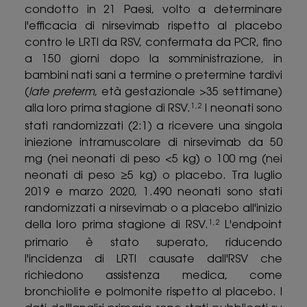
condotto in 21 Paesi, volto a determinare
l'efficacia di nirsevimab rispetto al placebo
contro le LRTI da RSV, confermata da PCR, fino
a 150 giorni dopo la somministrazione, in
bambini nati sani a termine o pretermine tardivi
(
late preterm
, età gestazionale >35 settimane)
alla loro prima stagione di RSV.
I neonati sono
1,2
stati randomizzati (2:1) a ricevere una singola
iniezione intramuscolare di nirsevimab da 50
mg (nei neonati di peso <5 kg) o 100 mg (nei
neonati di peso ≥5 kg) o placebo. Tra luglio
2019 e marzo 2020, 1.490 neonati sono stati
randomizzati a nirsevimab o a placebo all'inizio
della loro prima stagione di RSV.
L'endpoint
1,2
primario è stato superato, riducendo
l'incidenza di LRTI causate dall'RSV che
richiedono assistenza medica, come
bronchiolite e polmonite rispetto al placebo. I