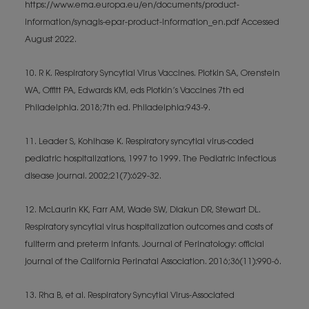
https://www.ema.europa.eu/en/documents/product-
information/synagis-epar-product-information_en.pdf Accessed
August 2022.
10. R K. Respiratory Syncytial Virus Vaccines. Plotkin SA, Orenstein
WA, Offitt PA, Edwards KM, eds Plotkin’s Vaccines 7th ed
Philadelphia. 2018;7th ed. Philadelphia:943-9.
11. Leader S, Kohlhase K. Respiratory syncytial virus-coded
pediatric hospitalizations, 1997 to 1999. The Pediatric infectious
disease journal. 2002;21(7):629-32.
12. McLaurin KK, Farr AM, Wade SW, Diakun DR, Stewart DL.
Respiratory syncytial virus hospitalization outcomes and costs of
fullterm and preterm infants. Journal of Perinatology: official
journal of the California Perinatal Association. 2016;36(11):990-6.
13. Rha B, et al. Respiratory Syncytial Virus-Associated