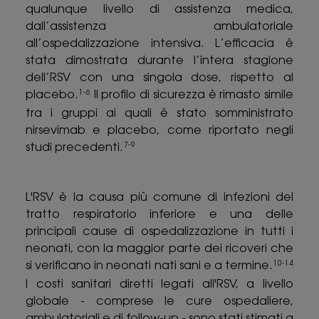
qualunque livello di assistenza medica,
dall’assistenza ambulatoriale
all’ospedalizzazione intensiva. L’efficacia è
stata dimostrata durante l’intera stagione
dell’RSV con una singola dose, rispetto al
placebo.
Il profilo di sicurezza è rimasto simile
1-6
tra i gruppi ai quali è stato somministrato
nirsevimab e placebo, come riportato negli
studi precedenti.
7-9
L'RSV è la causa più comune di infezioni del
tratto respiratorio inferiore e una delle
principali cause di ospedalizzazione in tutti i
neonati, con la maggior parte dei ricoveri che
si verificano in neonati nati sani e a termine.
10-14
I costi sanitari diretti legati all'RSV, a livello
globale - comprese le cure ospedaliere,
ambulatoriali e di follow-up - sono stati stimati a