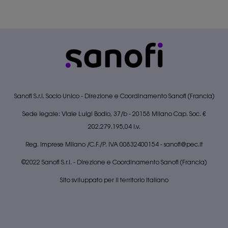
Sanofi S.r.l. Socio Unico - Direzione e Coordinamento Sanofi (Francia)
Sede legale: Viale Luigi Bodio, 37/b - 20158 Milano Cap. Soc. €
202.279.195,04 I.v.
Reg. Imprese Milano /C.F./P. IVA 00832400154 -
sanofi@pec.it
©2022 Sanofi S.r.l. - Direzione e Coordinamento Sanofi (Francia)
Sito sviluppato per il territorio italiano