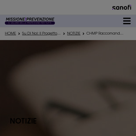
DEDICATO A
HOME
Su Di Noi: Il Progetto Di Informazione Missioneprevenzione
NOTIZIE
CHMP Raccomanda Nirsevimab Protezione RSV Bimbi
PREVENZIONE
PATOLOGIE
#VACCICONCURA
NOTIZIE
SU DI NOI