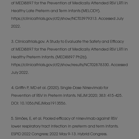
of MEDI8897 for the Prevention of Medically Attended RSV LRTI in
Healthy Late Preterm and Term Infants (MELODY).
https://clinicaltrials.gov/ct2/show/NCT03979313. Accessed July
2022.
3. Clinicaltrials.gov. A Study to Evaluate the Safety and Efficacy
of MEDI8897 for the Prevention of Medically Attended RSV LRTI in
Healthy Preterm Infants. (MEDI8897 Ph2b).
https://clinicaltrials.gov/ct2/show/results/NCT02878330. Accessed
July 2022.
4. Griffin P, MD et al. (2020). Single-Dose Nirsevimab for
Prevention of RSV in Preterm Infants. NEJM 2020; 383: 415-425.
DOI: 10.1056/NEJMoa1913556.
5. Simões, E, et al. Pooled efficacy of nirsevimab against RSV
lower respiratory tract infection in preterm and term infants.
ESPID 2022 Congress; 2022 May 9-13. Hybrid Congress.