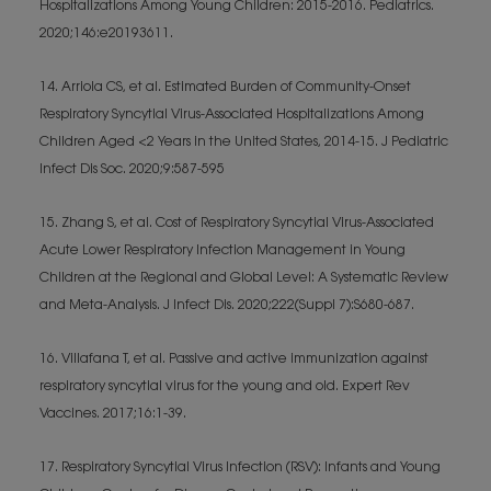
Hospitalizations Among Young Children: 2015-2016. Pediatrics.
2020;146:e20193611.
14. Arriola CS, et al. Estimated Burden of Community-Onset
Respiratory Syncytial Virus-Associated Hospitalizations Among
Children Aged <2 Years in the United States, 2014-15. J Pediatric
Infect Dis Soc. 2020;9:587-595
15. Zhang S, et al. Cost of Respiratory Syncytial Virus-Associated
Acute Lower Respiratory Infection Management in Young
Children at the Regional and Global Level: A Systematic Review
and Meta-Analysis. J Infect Dis. 2020;222(Suppl 7):S680-687.
16. Villafana T, et al. Passive and active immunization against
respiratory syncytial virus for the young and old. Expert Rev
Vaccines. 2017;16:1-39.
17. Respiratory Syncytial Virus Infection (RSV): Infants and Young