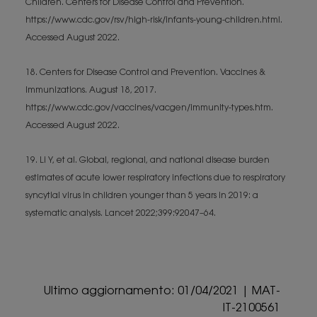
Children. Centers for Disease Control and Prevention.
https://www.cdc.gov/rsv/high-risk/infants-young-children.html.
Accessed August 2022.
18. Centers for Disease Control and Prevention. Vaccines &
Immunizations. August 18, 2017.
https://www.cdc.gov/vaccines/vacgen/immunity-types.htm.
Accessed August 2022.
19. Li Y, et al. Global, regional, and national disease burden
estimates of acute lower respiratory infections due to respiratory
syncytial virus in children younger than 5 years in 2019: a
systematic analysis. Lancet 2022;399:92047–64.
Ultimo aggiornamento: 01/04/2021 | MAT-
IT-2100561