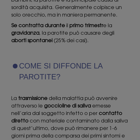
bambini, la parotite è la principale causa di
sordità acquisita. Generalmente colpisce un
solo orecchio, ma in maniera permanente.
Se contratta durante
il
primo trimestr
e la
gravidanza
, la parotite può causare degli
aborti spontanei
(25% dei casi).
COME SI DIFFONDE LA
PAROTITE?
La
trasmissione
della malattia può avvenire
attraverso le
goccioline di saliva
emesse
nell’aria dal soggetto infetto o per
contatto
diretto
con materiale contaminato dalla saliva
di quest’ultimo, dove può rimanere per 1-6
giorni prima della comparsa dei primi sintomi e