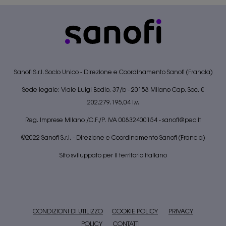
Sanofi S.r.l. Socio Unico - Direzione e Coordinamento Sanofi (Francia)
Sede legale: Viale Luigi Bodio, 37/b - 20158 Milano Cap. Soc. €
202.279.195,04 I.v.
Reg. Imprese Milano /C.F./P. IVA 00832400154 -
sanofi@pec.it
©2022 Sanofi S.r.l. - Direzione e Coordinamento Sanofi (Francia)
Sito sviluppato per il territorio italiano
CONDIZIONI DI UTILIZZO
COOKIE POLICY
PRIVACY
POLICY
​​​​​​​
CONTATTI