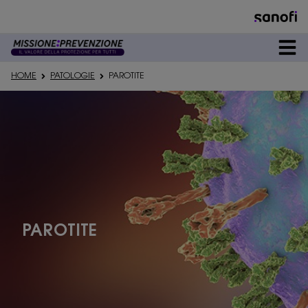
DEDICATO A
HOME
PATOLOGIE
PAROTITE
PREVENZIONE
PATOLOGIE
PAROTITE
#VACCICONCURA
SU DI NOI