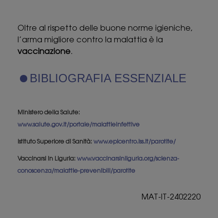
Oltre al rispetto delle buone norme igieniche,
l’arma migliore contro la malattia è la
vaccinazione
.
BIBLIOGRAFIA ESSENZIALE
Ministero della Salute:
www.salute.gov.it/portale/malattieInfettive
Istituto Superiore di Sanità:
www.epicentro.iss.it/parotite/
Vaccinarsi in Liguria:
www.vaccinarsinliguria.org/scienza-
conoscenza/malattie-prevenibili/parotite
MAT-IT-2402220