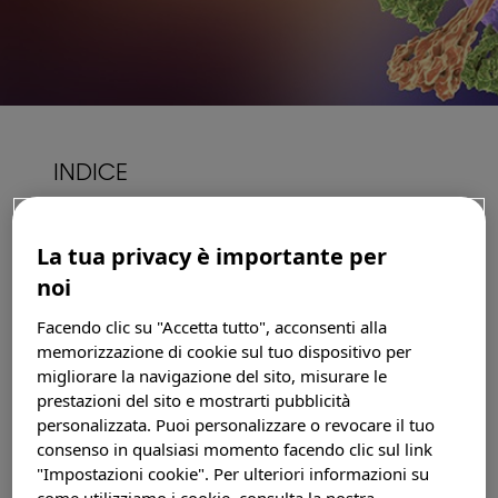
CERCA UN CENTRO
INDICE
Sei un medico?
COS’È LA PAROTITE?
La tua privacy è importante per
QUALI SONO I SINTOMI DELLA
Login
noi
PAROTITE?
COME SI DIFFONDE LA PAROTITE?
Facendo clic su "Accetta tutto", acconsenti alla
memorizzazione di cookie sul tuo dispositivo per
COME PROTEGGERSI DALLA PAROTITE?
Registrati
migliorare la navigazione del sito, misurare le
BIBLIOGRAFIA ESSENZIALE
prestazioni del sito e mostrarti pubblicità
personalizzata. Puoi personalizzare o revocare il tuo
consenso in qualsiasi momento facendo clic sul link
Search
"Impostazioni cookie". Per ulteriori informazioni su