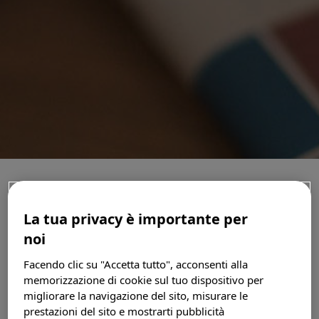
CERCA UN CENTRO
Sei un medico?
Login
I VACCINI TORNANO A SCUOLA
La tua privacy è importante per
Registrati
noi
Arriva il toolbox dedicato alle vaccinazioni
a scuola dell’infanzia e dell’adolescenza:
Facendo clic su "Accetta tutto", acconsenti alla
memorizzazione di cookie sul tuo dispositivo per
una ‘cassetta degli attrezzi’ per gli
migliorare la navigazione del sito, misurare le
Search
operatori sanitari nata dall’esperienza
prestazioni del sito e mostrarti pubblicità
della Asl di Taranto dove si registrano tassi