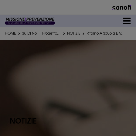
DEDICATO A
HOME
Su Di Noi: Il Progetto Di Informazione Missioneprevenzione
NOTIZIE
Ritorno A Scuola E Vaccini: Tutte Le Iniziative
PREVENZIONE
PATOLOGIE
#VACCICONCURA
NOTIZIE
SU DI NOI