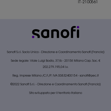
IT-2100561
Sanofi S.r.l. Socio Unico - Direzione e Coordinamento Sanofi (Francia)
Sede legale: Viale Luigi Bodio, 37/b - 20158 Milano Cap. Soc. €
202.279.195,04 I.v.
Reg. Imprese Milano /C.F./P. IVA 00832400154 -
sanofi@pec.it
©2022 Sanofi S.r.l. - Direzione e Coordinamento Sanofi (Francia)
Sito sviluppato per il territorio italiano