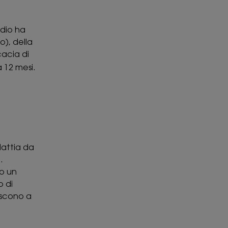
udio ha
o), della
icacia di
a 12 mesi.
lattia da
.
so un
o di
iscono a