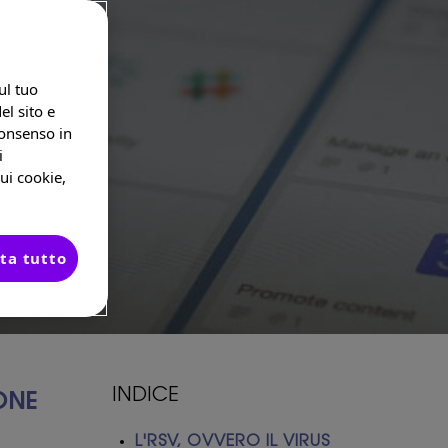
ul tuo
el sito e
consenso in
i
ui cookie,
ta tutto
INDICE
ONE
L'RSV, OVVERO IL VIRUS