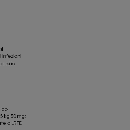
si
i infezioni
essi in
tico
<5 kg 50 mg;
ute a LRTD