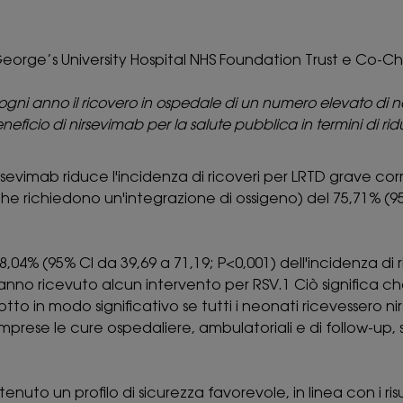
 George’s University Hospital NHS Foundation Trust e Co-Ch
 ogni anno il ricovero in ospedale di un numero elevato di n
eneficio di nirsevimab per la salute pubblica in termini di ri
rsevimab riduce l'incidenza di ricoveri per LRTD grave cor
 e che richiedono un'integrazione di ossigeno) del 75,71% (9
,04% (95% CI da 39,69 a 71,19; P<0,001) dell'incidenza di r
anno ricevuto alcun intervento per RSV.1 Ciò significa ch
otto in modo significativo se tutti i neonati ricevessero ni
 comprese le cure ospedaliere, ambulatoriali e di follow-up, 
to un profilo di sicurezza favorevole, in linea con i risu