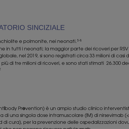
ATORIO SINCIZIALE
chiolite e polmonite, nei neonati.
5-8
 in tutti i neonati; la maggior parte dei ricoveri per RSV 
globale, nel 2019, si sono registrati circa 33 milioni di casi d
ù di tre milioni di ricoveri, e sono stati stimati 26.300 dec
2
nt
i
body Pr
e
vention) è un ampio studio clinico interventis
za di una singola dose intramuscolare (IM) di nirsevimab (
d di cura), per la prevenzione delle ospedalizzazioni dov