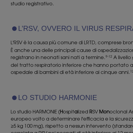
studio registrativo.
L’RSV, OVVERO IL VIRUS RESPIR
L'RSV è la causa più comune di LRTD, comprese bron
È anche una delle principali cause di ospedalizzazione
registrano in neonati sani nati a termine.
A livello 
9-12
del tratto respiratorio inferiore che hanno portato a pi
ospedale di bambini di età inferiore ai cinque anni.
1
LO STUDIO HARMONIE
Lo studio HARMONIE (
H
ospit
a
lized
R
SV
Mon
oclonal A
europeo volto a determinare l'efficacia e la sicurez
≥5 kg 100 mg), rispetto a nessun intervento (standar