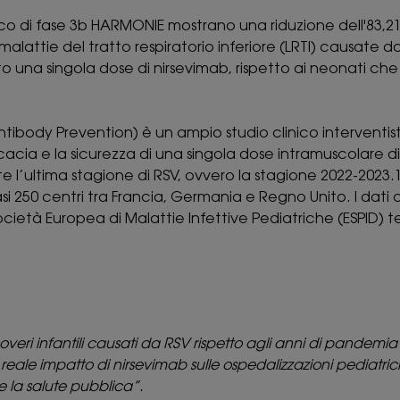
inico di fase 3b HARMONIE mostrano una riduzione dell'83,2
malattie del tratto respiratorio inferiore (LRTI) causate da
to una singola dose di nirsevimab, rispetto ai neonati c
ibody Prevention) è un ampio studio clinico interventis
acia e la sicurezza di una singola dose intramuscolare di
e l’ultima stagione di RSV, ovvero la stagione 2022-2023.1
si 250 centri tra Francia, Germania e Regno Unito. I dati
ocietà Europea di Malattie Infettive Pediatriche (ESPID) t
coveri infantili causati da RSV rispetto agli anni di pandemia
eale impatto di nirsevimab sulle ospedalizzazioni pediatri
e la salute pubblica”.