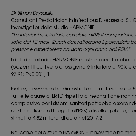
Dr Simon Drysdale
Consultant Pediatrician in Infectious Diseases al St.
Investigator dello studio HARMONIE
“Le infezioni respiratorie correlate all'RSV comportano
sotto dei 12 mesi. Questi dati rafforzano il potenziale b
pressione ospedaliera causata ogni anno dall'RSV.”
I dati dello studio HARMONIE mostrano inoltre che ni
(pazienti il cui livello di ossigeno è inferiore al 90%
92,91; P<0,001).1
Inoltre, nirsevimab ha dimostrato una riduzione del 58
tutte le cause di LRTD rispetto ai neonati che non h
complessivo per i sistemi sanitari potrebbe essere rid
costi medici diretti legati all'RSV, a livello globale,
stimati a 4,82 miliardi di euro nel 2017.2
Nel corso dello studio HARMONIE, nirsevimab ha mantenu