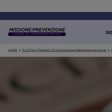
DE
HOME
Su Di Noi: Il Progetto Di Informazione Missioneprevenzione