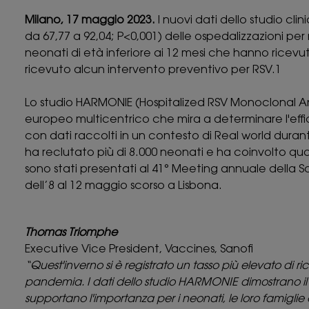
Milano, 17 maggio 2023.
I nuovi dati dello studio cl
da 67,77 a 92,04; P<0,001) delle ospedalizzazioni per 
neonati di età inferiore ai 12 mesi che hanno ricevu
ricevuto alcun intervento preventivo per RSV.1
Lo studio HARMONIE (Hospitalized RSV Monoclonal Ant
europeo multicentrico che mira a determinare l'effic
con dati raccolti in un contesto di Real world durant
ha reclutato più di 8.000 neonati e ha coinvolto qua
sono stati presentati al 41° Meeting annuale della S
dell’8 al 12 maggio scorso a Lisbona.
Thomas Triomphe
Executive Vice President, Vaccines, Sanofi
“Quest'inverno si è registrato un tasso più elevato di ri
pandemia. I dati dello studio HARMONIE dimostrano il r
supportano l'importanza per i neonati, le loro famiglie 