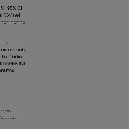
1% (95% CI
ll'RSV nei
he non hanno
tico
 nirsevimab,
 Lo studio
 di HARMONIE
enutosi
 o pre-
che e ne