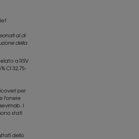
ief
eonati al di
duzione della
relato a RSV
5% CI 32,75-
icoveri per
e l'onere
rsevimab. I
sono stati
ltati dello