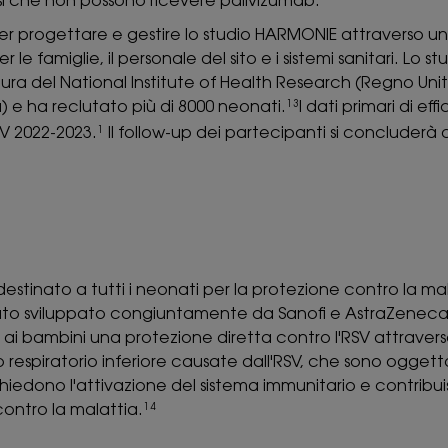
esi che non possono ricevere palivizumab.
per progettare e gestire lo studio HARMONIE attraverso un
le famiglie, il personale del sito e i sistemi sanitari. Lo st
uttura del National Institute of Health Research (Regno Unit
) e ha reclutato più di 8000 neonati.
I dati primari di eff
13
SV 2022-2023.
Il follow-up dei partecipanti si concluderà 
1
stinato a tutti i neonati per la protezione contro la ma
stato sviluppato congiuntamente da Sanofi e AstraZeneca
e ai bambini una protezione diretta contro l'RSV attraver
o respiratorio inferiore causate dall'RSV, che sono oggett
chiedono l'attivazione del sistema immunitario e contribu
contro la malattia.
14