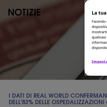
NOTIZIE
La tua
Facendo c
dispositi
mostrarti
qualsiasi
informazi
disponibi
Imposta
I DATI DI REAL WORLD CONFERMANO
DELL'83% DELLE OSPEDALIZZAZIONI