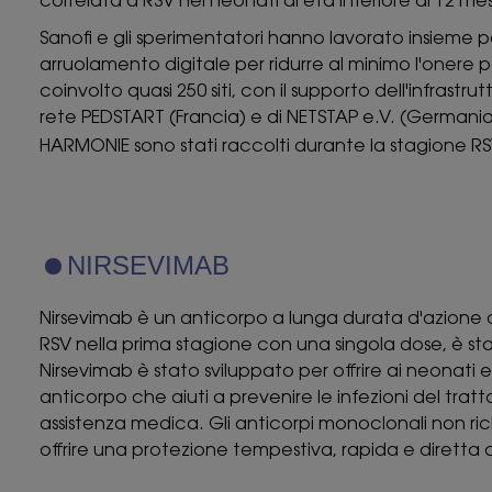
correlata a RSV nei neonati di età inferiore ai 12 m
Sanofi e gli sperimentatori hanno lavorato insieme 
arruolamento digitale per ridurre al minimo l'onere per 
coinvolto quasi 250 siti, con il supporto dell'infrastr
rete PEDSTART (Francia) e di NETSTAP e.V. (Germania
HARMONIE sono stati raccolti durante la stagione R
NIRSEVIMAB
Nirsevimab è un anticorpo a lunga durata d'azione de
RSV nella prima stagione con una singola dose, è 
Nirsevimab è stato sviluppato per offrire ai neonati 
anticorpo che aiuti a prevenire le infezioni del tratt
assistenza medica. Gli anticorpi monoclonali non ri
offrire una protezione tempestiva, rapida e diretta 