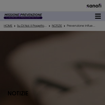
DEDICATO A
HOME
Su Di Noi: Il Progetto Di Informazione Missioneprevenzione
NOTIZIE
Prevenzione Influenzale: Un Impegno Per La Salute Collettiva
PREVENZIONE
PATOLOGIE
#VACCICONCURA
NOTIZIE
SU DI NOI