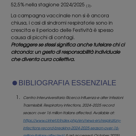
52,5% nella stagione 2024/2025
.
(3)
La campagna vaccinale non si è ancora
chiusa, i casi di sindromi respiratorie sono in
crescita e il periodo delle Festività è spesso
causa di picchi di contagi.
Proteggere se stessi significa anche tutelare chi ci
circonda: un gesto di responsabilità individuale
che diventa cura collettiva.
BIBLIOGRAFIA ESSENZIALE
Centro Interuniversitario Ricerca Influenza e alter Infezioni
Trasmissibili. Respiratory infections, 2024–2025 record
season: over 16 million Italians affected. Available at:
https://www.cirinet.it/index.php/en/news-en/respiratory-
infections-record-breaking-2024-2025-season-over-16-
million-italians-affected/
[Last accessed: October 2025].