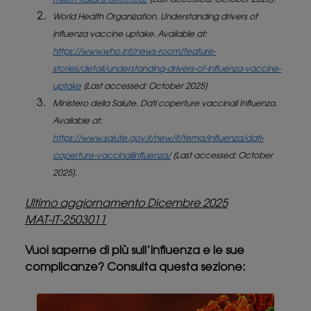
World Health Organization. Understanding drivers of
influenza vaccine uptake. Available at:
https://www.who.int/news-room/feature-
stories/detail/understanding-drivers-of-influenza-vaccine-
uptake
[Last accessed: October 2025]
Ministero della Salute. Dati coperture vaccinali Influenza.
Available at:
https://www.salute.gov.it/new/it/tema/influenza/dati-
coperture-vaccinaliinfluenza/
[Last accessed: October
2025].
Ultimo aggiornamento Dicembre 2025
MAT-IT-2503011
Vuoi saperne di più sull’influenza e le sue
complicanze? Consulta questa sezione: