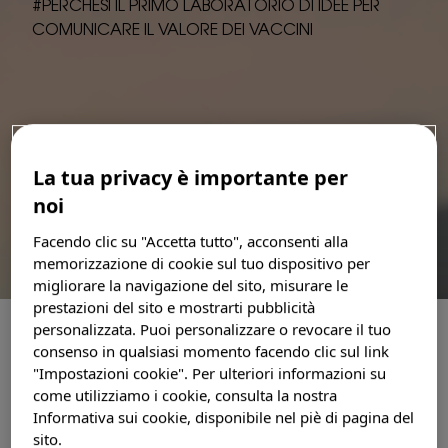
#PERCHÉSÌ IL PRIMO LABORATORIO DI IDEE PER
COMUNICARE IL VALORE DEI VACCINI
CERCA UN CENTRO
Sei un medico?
La tua privacy è importante per
noi
Facendo clic su "Accetta tutto", acconsenti alla
Login
memorizzazione di cookie sul tuo dispositivo per
migliorare la navigazione del sito, misurare le
prestazioni del sito e mostrarti pubblicità
personalizzata. Puoi personalizzare o revocare il tuo
Registrati
consenso in qualsiasi momento facendo clic sul link
INDICE
"Impostazioni cookie". Per ulteriori informazioni su
come utilizziamo i cookie, consulta la nostra
GUARDA IL BEST OF
Informativa sui cookie, disponibile nel piè di pagina del
Search
IL GRUPPO DELL'HACKATON
sito.