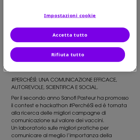
I VINCITORI DELLA SECONDA EDIZIONE
2019
Impostazioni cookie
LA GIURIA
RICONOSCIMENTI
Accetta tutto
Rifiuta tutto
#PERCHÉSÌ: UNA COMUNICAZIONE EFFICACE,
AUTOREVOLE, SCIENTIFICA E SOCIAL.
Per il secondo anno Sanofi Pasteur ha promosso
il contest e hackathon #PerchéSì ed è tornata
alla ricerca delle migliori campagne di
comunicazione sul valore dei vaccini.
Un laboratorio sulle migliori pratiche per
comunicare al meglio l’importanza della