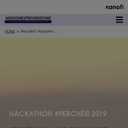
DEDICATO A
HOME
PerchéSì: Hackathon Comunicazione Scientifica
PREVENZIONE
PATOLOGIE
#VACCICONCURA
HACKATHON #PERCHÉSì 2019
SU DI NOI