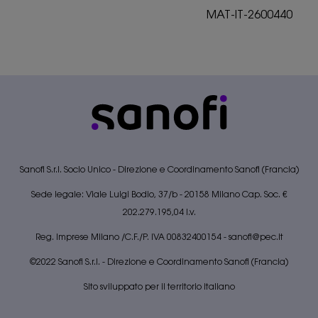
MAT-IT-2600440
Sanofi S.r.l. Socio Unico - Direzione e Coordinamento Sanofi (Francia)
Sede legale: Viale Luigi Bodio, 37/b - 20158 Milano Cap. Soc. €
202.279.195,04 I.v.
Reg. Imprese Milano /C.F./P. IVA 00832400154 -
sanofi@pec.it
©2022 Sanofi S.r.l. - Direzione e Coordinamento Sanofi (Francia)
Sito sviluppato per il territorio italiano